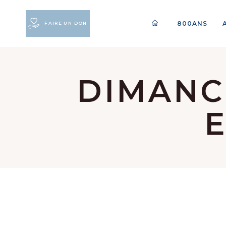
800ANS
FAIRE UN DON
DIMANC
E